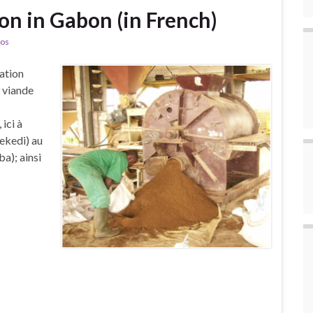
on in Gabon (in French)
tos
ation
e viande
ici à
ekedi) au
a); ainsi