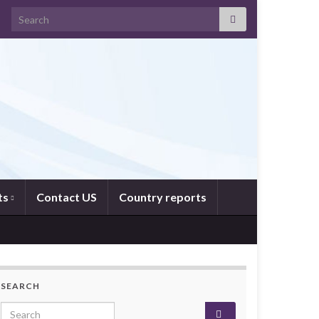
Search for:
ts
Contact US
Country reports
SEARCH
Search for: