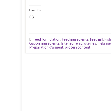
Like this:
Loading…
feed formulation
,
Feed ingredients
,
feed mill
,
Fis
Gabon
,
ingrédients
,
la teneur en protéines
,
mélange
Préparation d’aliment
,
protein content