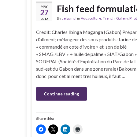
Fish feed formulati
MAY
27
By
aelgamal
in
Aquaculture
,
French
,
Gallery
,
Pho
2012
Credit: Charles Ibinga Maganga (Gabon) Prépar
d’aliment; mélangeur des sous produits: farine d
« commandé en cote d’ivoire » et son de blé
« SMAG /LBV » + huile de palme « SIAT/Gabon », 
SODEPAL (Société d’Exploitation du Parc de la L
sud-est du Gabon dans une zone rurale (Bakoumb
donc pour cet aliment très huileux, il faut …
Continue reading
Share this: