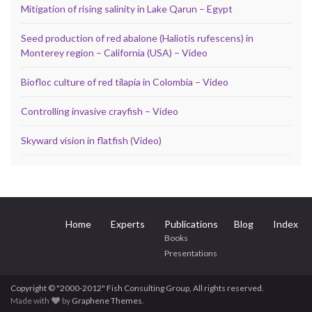
Mitigation of rising salinity in Lake Qarun – Egypt
Seed production of red abalone (Haliotis rufescens) in
Monterey region – California (USA) – Video
Biofloc culture of red tilapia in Colombia – Video
Controlling invasive crayfish – Video
Skyward vision in flatfish (Video)
Home
Experts
Publications
Blog
Index
Books
Presentations
Copyright © "2000-2012" Fish Consulting Group, All rights reserved.
Made with
by
Graphene Themes
.