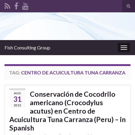
Tog
sear
Search for:
for
Fish Consulting Group
Togg
navig
TAG:
CENTRO DE ACUICULTURA TUNA CARRANZA
Conservación de Cocodrilo
AUG
31
americano (Crocodylus
2013
acutus) en Centro de
Acuicultura Tuna Carranza (Peru) – in
Spanish