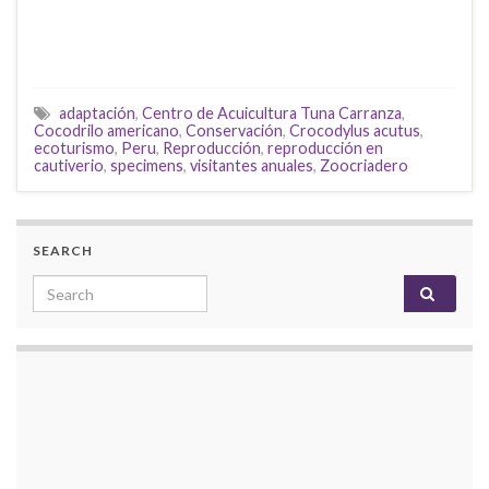
adaptación
,
Centro de Acuicultura Tuna Carranza
,
Cocodrilo americano
,
Conservación
,
Crocodylus acutus
,
ecoturismo
,
Peru
,
Reproducción
,
reproducción en
cautiverio
,
specimens
,
visitantes anuales
,
Zoocriadero
SEARCH
Search for: