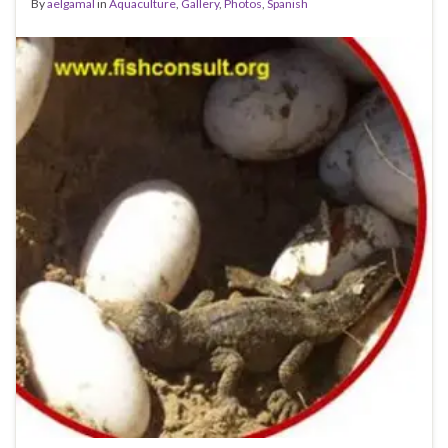
By
aelgamal
in
Aquaculture
,
Gallery
,
Photos
,
Spanish