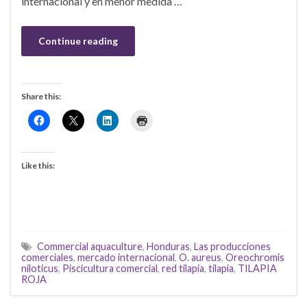
internacional y en menor medida …
Continue reading
Share this:
Like this:
Commercial aquaculture
,
Honduras
,
Las producciones
comerciales
,
mercado internacional
,
O. aureus
,
Oreochromis
niloticus
,
Piscicultura comercial
,
red tilapia
,
tilapia
,
TILAPIA
ROJA