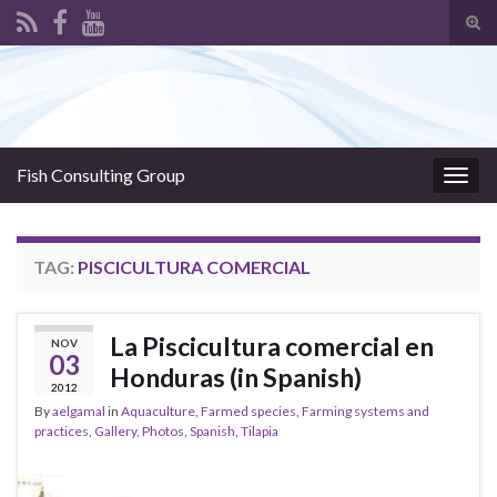
Tog
sear
Search for:
for
Fish Consulting Group
Togg
navig
TAG:
PISCICULTURA COMERCIAL
La Piscicultura comercial en
NOV
03
Honduras (in Spanish)
2012
By
aelgamal
in
Aquaculture
,
Farmed species
,
Farming systems and
practices
,
Gallery
,
Photos
,
Spanish
,
Tilapia