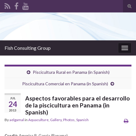
Tog
sear
Search for:
for
Fish Consulting Group
Togg
navig
Piscicultura Rural en Panama (in Spanish)
Piscicultura Comercial en Panama (in Spanish)
Aspectos favorables para el desarrollo
JUL
24
de la piscicultura en Panama (in
2013
Spanish)
By
aelgamal
in
Aquaculture
,
Gallery
,
Photos
,
Spanish
Credit:
America B. Garcia (Panama)