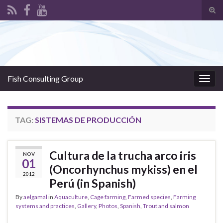
Tog
sear
Search for:
for
Fish Consulting Group
Togg
navig
TAG:
SISTEMAS DE PRODUCCIÓN
Cultura de la trucha arco iris
NOV
01
(Oncorhynchus mykiss) en el
2012
Perú (in Spanish)
By
aelgamal
in
Aquaculture
,
Cage farming
,
Farmed species
,
Farming
systems and practices
,
Gallery
,
Photos
,
Spanish
,
Trout and salmon