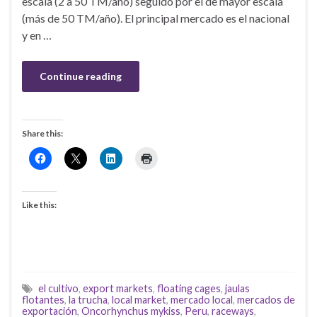
escala (2 a 50 TM/año) seguido por el de mayor escala
(más de 50 TM/año). El principal mercado es el nacional
y en …
Continue reading
Share this:
Like this:
el cultivo
,
export markets
,
floating cages
,
jaulas
flotantes
,
la trucha
,
local market
,
mercado local
,
mercados de
exportación
,
Oncorhynchus mykiss
,
Peru
,
raceways
,